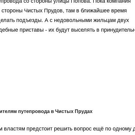
епровода со стороны улицы Попова. Пока компания
о стороны Чистых Прудов, там в ближайшее время
делать подъезды. А с недовольными жильцам двух
дебные приставы - их будут выселять в принудитель
ителям путепровода в Чистых Прудах
м властям предстоит решить вопрос ещё по одному д