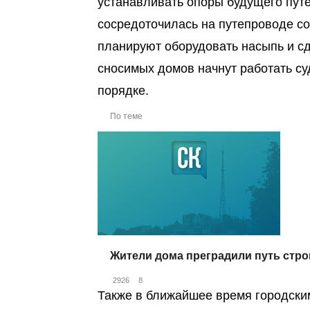
устанавливать опоры будущего пут
сосредоточилась на путепроводе с
планируют оборудовать насыпь и с
сносимых домов начнут работать су
порядке.
По теме
Жители дома преградили путь стро
2926
8
Также в ближайшее время городски