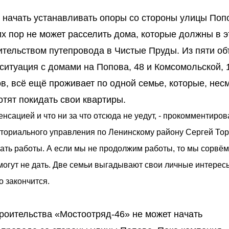
т начать устанавливать опоры со стороны улицы Поп
х пор не может расселить дома, которые должны в 
оительством путепровода в Чистые Пруды. Из пяти об
ситуация с домами на Попова, 48 и Комсомольской, 
ов, всё ещё проживает по одной семье, которые, нес
тят покидать свои квартиры.
енсацией и что ни за что отсюда не уедут, - прокомментиров
ториального управления по Ленинскому району Сергей Торх
жать работы. А если мы не продолжим работы, то мы сорвё
могут не дать. Две семьи выгадывают свои личные интересы
о закончится.
троительства «Мостоотряд-46» не может начать