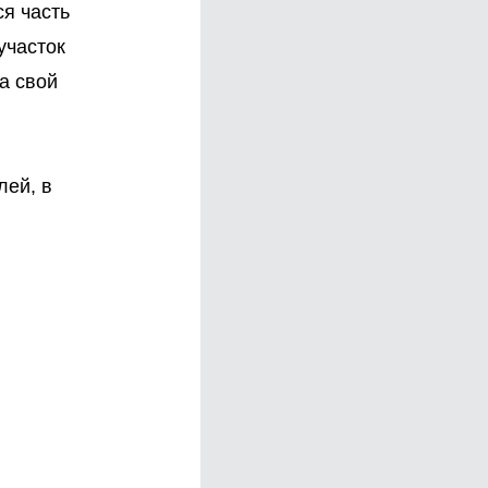
ся часть
участок
а свой
лей, в