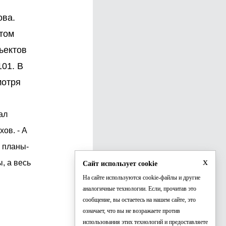
ова.
этом
ъектов
101. В
мотря
ал
ов. - А
м планы-
x
, а весь
Сайт использует cookie
На сайте используются cookie-файлы и другие
аналогичные технологии. Если, прочитав это
сообщение, вы остаетесь на нашем сайте, это
означает, что вы не возражаете против
использования этих технологий и предоставляете