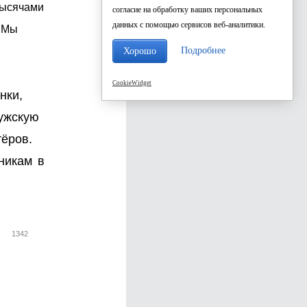
тысячами
согласие на обработку ваших персональных
данных с помощью сервисов веб-аналитики.
. Мы
Подробнее
Хорошо
CookieWidget
нки,
мужскую
ёров.
никам в
1342