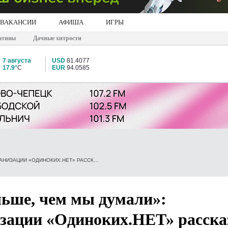
ВАКАНСИИ
АФИША
ИГРЫ
ативы
Дачные хитрости
7 августа
USD
81.4077
17.9°
C
EUR
94.0585
«ЛЮДЕЙ ПРИХОДИТ БОЛЬШЕ, ЧЕМ МЫ ДУМАЛИ»: РУКОВОДИТЕЛЬ ОРГАНИЗАЦИИ «ОДИНОКИХ.НЕТ» РАССКАЗАЛА ОБ ИТОГАХ РАБОТЫ ДУША ДЛЯ БЕЗДОМНЫХ
льше, чем мы думали»:
изации «Одиноких.НЕТ» расска