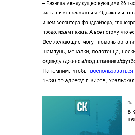
– Разница между существующими 26 ты
заставляет тревожиться. Однако мы гото
ищем волонтёра-фандрайзера, спонсоро
продолжаем пахать. А всё потому, что е
Все желающие могут помочь органи
шампунь, мочалки, полотенца, носки
одежду (джинсы/подштанники/футбо
Напомним, чтобы
воспользоваться
18:30 по адресу: г. Киров, Уральская
По 
В 
ну