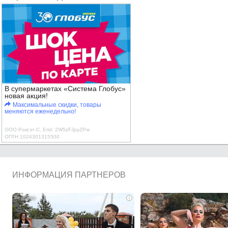
В супермаркетах «Система Глобус»
новая акция!
Максимальные скидки, товары
меняются еженедельно!
ООО Роксэт-С, Erid: 2W5zFJpyZPw
ОГРН 1024301315500
ИНФОРМАЦИЯ ПАРТНЕРОВ
i