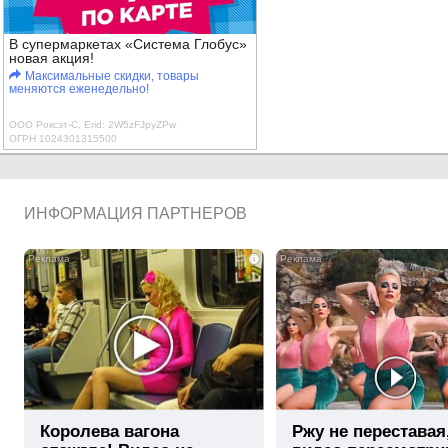
В супермаркетах «Система Глобус»
новая акция!
Максимальные скидки, товары
меняются еженедельно!
ООО Роксэт-С, Erid: 2W5zFJpyZPw
ОГРН 1024301315500
ИНФОРМАЦИЯ ПАРТНЕРОВ
i
Королева вагона
Ржу не переставая