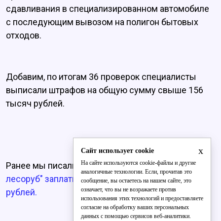
сдавливания в специализированном автомобиле
с последующим вывозом на полигон бытовых
отходов.
Добавим, по итогам 36 проверок специалисты
выписали штрафов на общую сумму свыше 156
тысяч рублей.
x
Сайт использует cookie
На сайте используются cookie-файлы и другие
Ранее мы писали о том, что
кировский "черный
аналогичные технологии. Если, прочитав это
лесоруб" заплатит за свои деяния 25 миллионов
сообщение, вы остаетесь на нашем сайте, это
означает, что вы не возражаете против
рублей.
использования этих технологий и предоставляете
согласие на обработку ваших персональных
данных с помощью сервисов веб-аналитики.