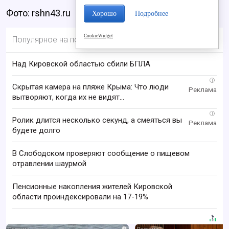
Фото: rshn43.ru
Хорошо
Подробнее
CookieWidget
Популярное на портале
Над Кировской областью сбили БПЛА
i
Скрытая камера на пляже Крыма: Что люди
вытворяют, когда их не видят...
i
Ролик длится несколько секунд, а смеяться вы
будете долго
В Слободском проверяют сообщение о пищевом
отравлении шаурмой
Пенсионные накопления жителей Кировской
области проиндексировали на 17-19%
i