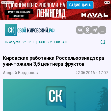
РЕКЛАМА
...
07 августа
22.30°C
|
USD
82.2
EUR
94.8
Кировские работники Россельхознадзора
уничтожили 3,5 центнера фруктов
Андрей Бордюков
22.06.2016 - 17:07