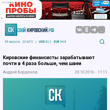
РЕКЛАМА
...
09 августа
22.60°C
|
USD
82.2
EUR
94.8
Кировские финансисты зарабатывают
почти в 4 раза больше, чем швеи
Андрей Бордюков
20.10.2016 - 11:11