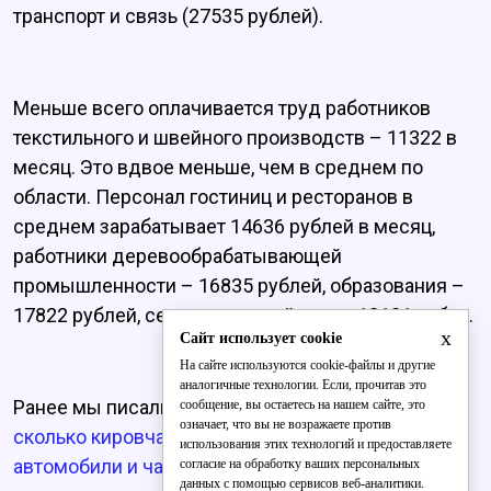
транспорт и связь (27535 рублей).
Меньше всего оплачивается труд работников
текстильного и швейного производств – 11322 в
месяц. Это вдвое меньше, чем в среднем по
области. Персонал гостиниц и ресторанов в
среднем зарабатывает 14636 рублей в месяц,
работники деревообрабатывающей
промышленности – 16835 рублей, образования –
17822 рублей, сельского хозяйства – 18121 рубль.
x
Сайт использует cookie
На сайте используются cookie-файлы и другие
аналогичные технологии. Если, прочитав это
Ранее мы писали, что
налоговики поведали,
сообщение, вы остаетесь на нашем сайте, это
означает, что вы не возражаете против
сколько кировчан имеют дорогостоящие
использования этих технологий и предоставляете
автомобили и частные самолёты.
согласие на обработку ваших персональных
данных с помощью сервисов веб-аналитики.