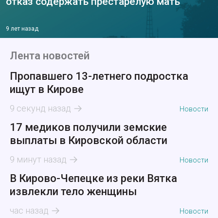
отказ содержать престарелую мать
9 лет назад
Лента новостей
Пропавшего 13-летнего подростка
ищут в Кирове
9 секунд назад
Новости
17 медиков получили земские
выплаты в Кировской области
9 минут назад
Новости
В Кирово-Чепецке из реки Вятка
извлекли тело женщины
час назад
Новости