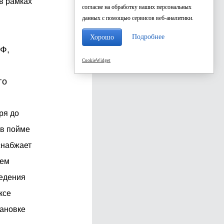
в рамках
согласие на обработку ваших персональных
данных с помощью сервисов веб-аналитики.
Подробнее
Хорошо
РФ,
CookieWidget
го
ря до
 в пойме
снабжает
тем
ведения
ксе
тановке