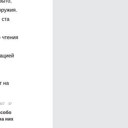
рыто,
оружия.
 ста
 чтения
зацией
т на
427
37
особо
на них