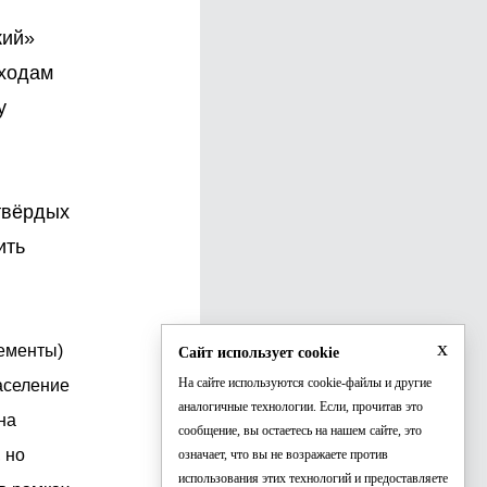
кий»
тходам
у
твёрдых
ить
x
лементы)
Сайт использует cookie
На сайте используются cookie-файлы и другие
Население
аналогичные технологии. Если, прочитав это
на
сообщение, вы остаетесь на нашем сайте, это
 но
означает, что вы не возражаете против
использования этих технологий и предоставляете