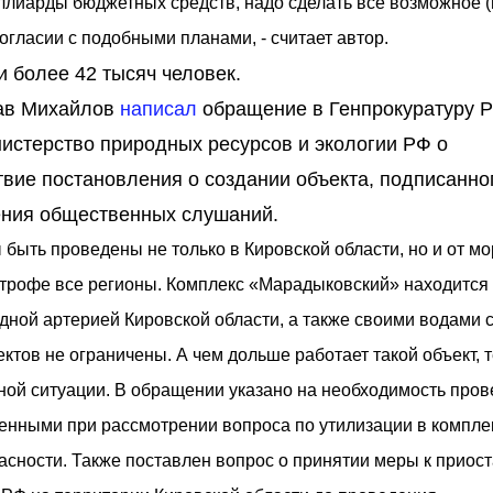
ллиарды бюджетных средств, надо сделать всё возможное (
огласии с подобными планами, - считает автор.
и более 42 тысяч человек.
лав Михайлов
написал
обращение в Генпрокуратуру 
нистерство природных ресурсов и экологии РФ о
вие постановления о создании объекта, подписанно
ния общественных слушаний.
быть проведены не только в Кировской области, но и от мо
строфе все регионы. Комплекс «Марадыковский» находится
одной артерией Кировской области, а также своими водами 
ектов не ограничены. А чем дольше работает такой объект, 
ной ситуации. В обращении указано на необходимость про
енными при рассмотрении вопроса по утилизации в компле
пасности. Также поставлен вопрос о принятии меры к приос