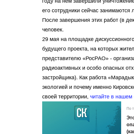
году на нём завершили уничтожение
его сотрудники сейчас занимаются 
После завершения этих работ (в де
человек.
29 мая на площадке дискуссионног
будущего проекта, на которых жите
представителю «РосРАО» - организа
радиоактивных и особо опасных отх
застройщика). Как работа «Марадыко
экологией и почему именно Кировск
своей территории,
читайте в нашем 
По 
Эт
оп
(ка