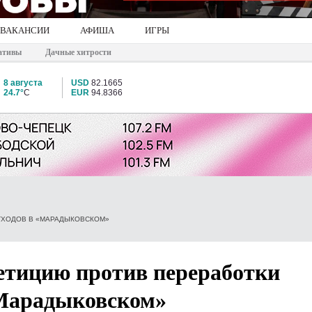
ВАКАНСИИ
АФИША
ИГРЫ
ативы
Дачные хитрости
8 августа
USD
82.1665
24.7°
C
EUR
94.8366
ТХОДОВ В «МАРАДЫКОВСКОМ»
етицию против переработки
«Марадыковском»