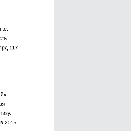
тке,
сть
лрд 117
ий»
ая
тизу.
 в 2015