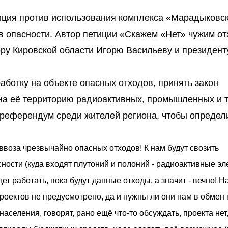
тиция против использования комплекса «Марадыковс
сов опасности. Автор петиции «Скажем «Нет» чужим о
ору Кировской области Игорю Васильеву и президент
аботку на объекте опасных отходов, принять закон
а на её территорию радиоактивных, промышленных и 
 референдум среди жителей региона, чтобы определ
 ввоза чрезвычайно опасных отходов! К нам будут свозить
ности (куда входят плутоний и полоний - радиоактивные э
дет работать, пока будут данные отходы, а значит - вечно! 
проектов не предусмотрено, да и нужны ли они нам в обмен 
селения, говорят, рано ещё что-то обсуждать, проекта нет,