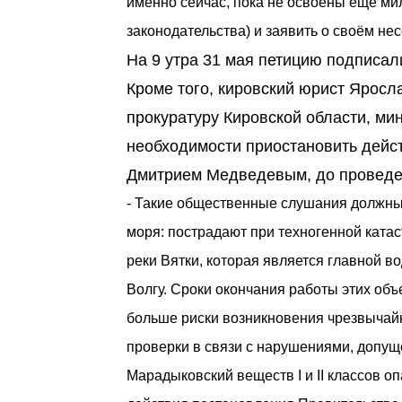
именно сейчас, пока не освоены ещё ми
законодательства) и заявить о своём нес
На 9 утра 31 мая петицию подписал
Кроме того, кировский юрист Ярос
прокуратуру Кировской области, ми
необходимости приостановить дейст
Дмитрием Медведевым, до проведе
- Такие общественные слушания должны 
моря: пострадают при техногенной ката
реки Вятки, которая является главной в
Волгу. Сроки окончания работы этих объ
больше риски возникновения чрезвычай
проверки в связи с нарушениями, допущ
Марадыковский веществ I и II классов о