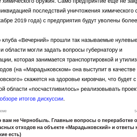
 химического оружия. Само предприятие ещё не зак
ликвидацией последствий уничтожения химического 
кабре 2019 года) с предприятия будут уволены более
о клуба «Вечерний» прошли так называемые нулевые
ли области могли задать вопросы губернатору и
ции, которая занимается транспортировкой и утили
одов (на «Марадыковском» она выступит в качестве
вского» скажется на здоровье кировчан, что будет с
ой области «посчастливилось» реализовывать проек
обзоре итогов дискуссии
.
теме
5
о вам не Чернобыль. Главные вопросы о переработке 
асных отходов на объекте «Марадыковский» и ответы 
кие есть)