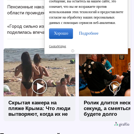
сообщение, вы остаетесь на нашем сайте, это
Пенсионные накопления жителей Кировской
означает, что вы не возражаете против
использования этих технологий и предоставляете
области проиндексировали на 17-19%
согласие на обработку ваших персональных
данных с помощью сервисов веб-аналитики.
«Город сильно изменился»: кировчанка
поделилась впечатлениями после возвращения
Хорошо
Подробнее
CookieWidget
i
Скрытая камера на
Ролик длится неск
пляже Крыма: Что люди
секунд, а смеяться
вытворяют, когда их не
будете долго
видят...