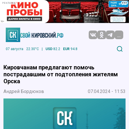
РЕКЛАМА
...
07 августа
22.30°C
|
USD
82.2
EUR
94.8
Кировчанам предлагают помочь
пострадавшим от подтопления жителям
Орска
Андрей Бордюков
07.04.2024 - 11:53