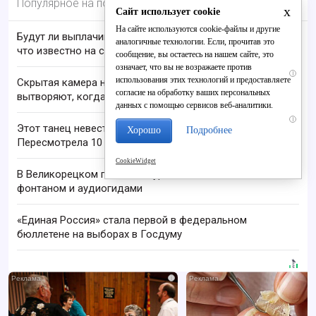
Популярное на портале
x
Сайт использует cookie
На сайте используются cookie-файлы и другие
Будут ли выплачивать 13-ю пенсию в 2026 году:
аналогичные технологии. Если, прочитав это
что известно на сегодня
сообщение, вы остаетесь на нашем сайте, это
означает, что вы не возражаете против
i
использования этих технологий и предоставляете
Скрытая камера на пляже Крыма: Что люди
согласие на обработку ваших персональных
вытворяют, когда их не видят...
данных с помощью сервисов веб-аналитики.
i
Этот танец невесты оставит вас без слов!
Хорошо
Подробнее
Пересмотрела 10 раз
CookieWidget
В Великорецком появится туристическая зона с
фонтаном и аудиогидами
«Единая Россия» стала первой в федеральном
бюллетене на выборах в Госдуму
i