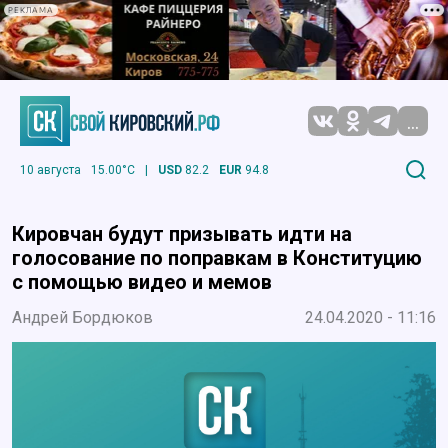
РЕКЛАМА
...
10 августа
15.00°C
|
USD
82.2
EUR
94.8
Кировчан будут призывать идти на
голосование по поправкам в Конституцию
с помощью видео и мемов
Андрей Бордюков
24.04.2020 - 11:16