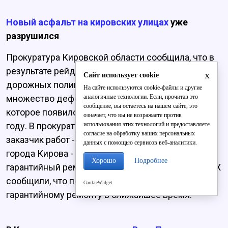
Новый асфальт на кировских улицах
уже
разрушился
Прокуратура Кировской области сообщила, что в
результате рейда работников прокуратуры и
x
Сайт использует cookie
дорожных полицейских было выявлено
На сайте используются cookie-файлы и другие
аналогичные технологии. Если, прочитав это
множество дефектов дорожного покрытия,
сообщение, вы остаетесь на нашем сайте, это
которое появилось на улицах города в прошлом
означает, что вы не возражаете против
использования этих технологий и предоставляете
году. В прокуратуре подчеркнули, что до рейда
согласие на обработку ваших персональных
заказчик работ - Дирекция дорожного хозяйства
данных с помощью сервисов веб-аналитики.
города Кирова - не предъявляла претензий на
Хорошо
Подробнее
гарантийный ремонт к исполнителям работ. В ДДХ
сообщили, что подрядчик приступит к
CookieWidget
гарантийному ремонту в ближайшее время.