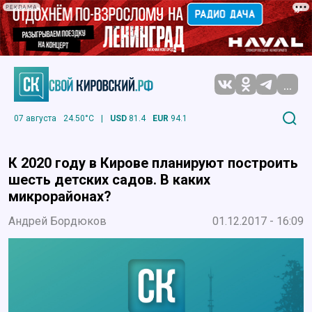
РЕКЛАМА
...
07 августа
24.50°C
|
USD
81.4
EUR
94.1
К 2020 году в Кирове планируют построить
шесть детских садов. В каких
микрорайонах?
Андрей Бордюков
01.12.2017 - 16:09