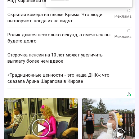
Над Кировской областью сбили БПЛА
i
Скрытая камера на пляже Крыма: Что люди
вытворяют, когда их не видят...
i
Ролик длится несколько секунд, а смеяться вы
будете долго
Отсрочка пенсии на 10 лет может увеличить
выплату более чем вдвое
«Традиционные ценности - это наша ДНК»: что
сказала Арина Шарапова в Кирове
i