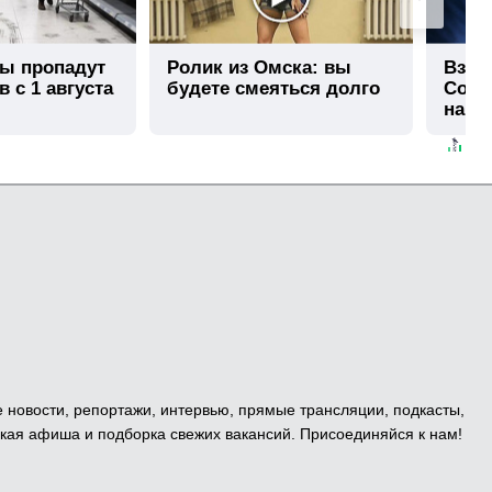
ры пропадут
Ролик из Омска: вы
Взло
в с 1 августа
будете смеяться долго
Собча
нашл
е новости, репортажи, интервью, прямые трансляции, подкасты,
кая афиша и подборка свежих вакансий. Присоединяйся к нам!