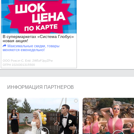
В супермаркетах «Система Глобус»
новая акция!
Максимальные скидки, товары
меняются еженедельно!
ООО Роксэт-С, Erid: 2W5zFJpyZPw
ОГРН 1024301315500
ИНФОРМАЦИЯ ПАРТНЕРОВ
i