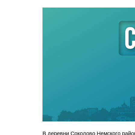
В деревни Соколово Немского район