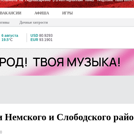
ВАКАНСИИ
АФИША
ИГРЫ
ативы
Дачные хитрости
6 августа
USD
80.9293
19.5°
C
EUR
93.1901
и Немского и Слободского рай
00