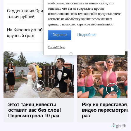
сообщение, вы остаетесь на нашем сайте, это
означает, что вы не возражаете против
Студентка из Оричевского района лишилась 500
использования этих технологий и предоставляете
тысяч рублей
согласие на обработку ваших персональных
данных с помощью сервисов веб-аналитики.
На Кировскую область надвигаются шквалы и
Хорошо
Подробнее
крупный град
CookieWidget
i
Этот танец невесты
Ржу не переставая, 
оставит вас без слов!
видео пересмотриш
Пересмотрела 10 раз
раз