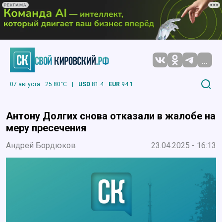
РЕКЛАМА
...
07 августа
25.80°C
|
USD
81.4
EUR
94.1
Антону Долгих снова отказали в жалобе на
меру пресечения
Андрей Бордюков
23.04.2025 - 16:13