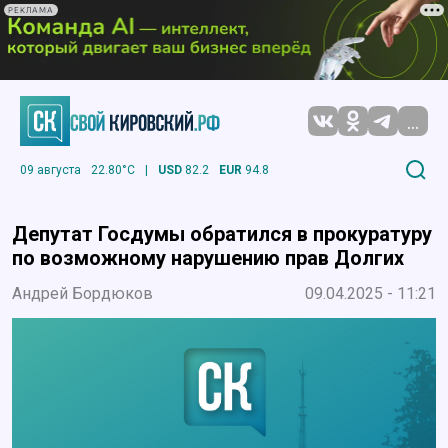
РЕКЛАМА
...
09 августа
22.80°C
|
USD
82.2
EUR
94.8
Депутат Госдумы обратился в прокуратуру
по возможному нарушению прав Долгих
Андрей Бордюков
09.04.2025 - 11:21