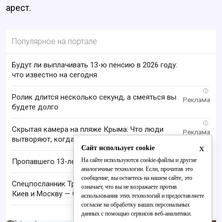
арест.
Популярное на портале
Будут ли выплачивать 13-ю пенсию в 2026 году:
что известно на сегодня
i
Ролик длится несколько секунд, а смеяться вы
будете долго
i
Скрытая камера на пляже Крыма: Что люди
вытворяют, когда их не видят...
x
Сайт использует cookie
На сайте используются cookie-файлы и другие
Пропавшего 13-летнего подростка ищут в Кирове
аналогичные технологии. Если, прочитав это
сообщение, вы остаетесь на нашем сайте, это
Спецпосланник Трампа и Кушнер могут посетить
означает, что вы не возражаете против
Киев и Москву — СМИ
использования этих технологий и предоставляете
согласие на обработку ваших персональных
данных с помощью сервисов веб-аналитики.