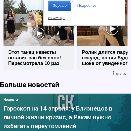
i
Хорошо
Подробнее
CookieWidget
Этот танец невесты
Ролик длится пару
оставит вас без слов!
секунд, но вы будет
Пересмотрела 10 раз
шоке от увиденного
Больше новостей
Новости
Гороскоп на 14 апреля: у Близнецов в
личной жизни кризис, а Ракам нужно
избегать переутомлений