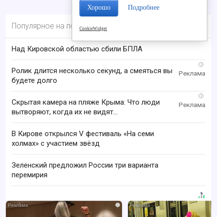
Хорошо
Подробнее
Популярное на портале
CookieWidget
Над Кировской областью сбили БПЛА
i
Ролик длится несколько секунд, а смеяться вы
будете долго
i
Скрытая камера на пляже Крыма: Что люди
вытворяют, когда их не видят...
В Кирове открылся V фестиваль «На семи
холмах» с участием звёзд
Зеленский предложил России три варианта
перемирия
i