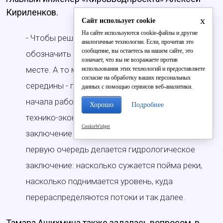
Кириленков.
x
Сайт использует cookie
На сайте используются cookie-файлы и другие
- Чтобы решать какую-то проблему, надо
аналогичные технологии. Если, прочитав это
сообщение, вы остаетесь на нашем сайте, это
обозначить цель - что мы хотим видеть на этом
означает, что вы не возражаете против
месте. А то мы начинаем решать проблему с
использования этих технологий и предоставляете
согласие на обработку ваших персональных
середины - где найти песок. <...> Что касается
данных с помощью сервисов веб-аналитики.
начала работ, началом должно служить не
Хорошо
Подробнее
технико-экономическое обоснование, а
CookieWidget
заключение о возможности. В таких случаях в
первую очередь делается гидрологическое
заключение: насколько сужается пойма реки,
насколько поднимается уровень, куда
перераспределяются потоки и так далее.
Тамара Ашихмина также задалась вопросом, в