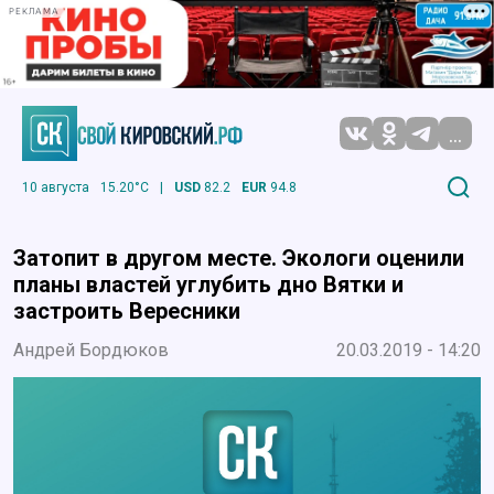
РЕКЛАМА
...
10 августа
15.20°C
|
USD
82.2
EUR
94.8
Затопит в другом месте. Экологи оценили
планы властей углубить дно Вятки и
застроить Вересники
Андрей Бордюков
20.03.2019 - 14:20