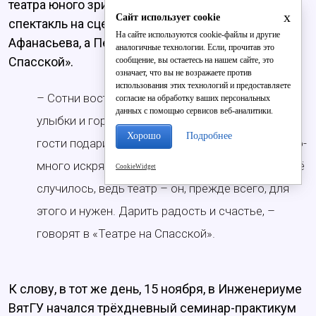
театра юного зрителя. Театр из Казани играл свой
x
Сайт использует cookie
спектакль на сцене Кировского театра кукол им.
На сайте используются cookie-файлы и другие
Афанасьева, а Пермский ТЮЗ – в «Театре на
аналогичные технологии. Если, прочитав это
Спасской».
сообщение, вы остаетесь на нашем сайте, это
означает, что вы не возражаете против
использования этих технологий и предоставляете
– Сотни восторженных зрителей, детских смех,
согласие на обработку ваших персональных
данных с помощью сервисов веб-аналитики.
улыбки и горячие аплодисменты. Кажется, наши
Хорошо
Подробнее
гости подарили всем зрителям фестиваля много-
много искрящейся радости, а это значит, что всё
CookieWidget
случилось, ведь театр – он, прежде всего, для
этого и нужен. Дарить радость и счастье, –
говорят в «Театре на Спасской».
К слову, в тот же день, 15 ноября, в Инженериуме
ВятГУ начался трёхдневный семинар-практикум