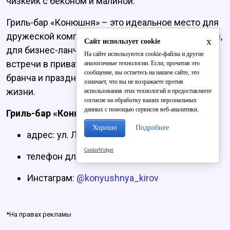
чизкейк с беконом и малиной.
Гриль-бар «Конюшня» – это идеальное место для
дружеской компании и романтического свидания,
x
Сайт использует cookie
для бизнес-ланча за 60 минут или деловой
На сайте используются cookie-файлы и другие
встречи в приватной обстановке, для семейного
аналогичные технологии. Если, прочитав это
сообщение, вы остаетесь на нашем сайте, это
бранча и празднования самых важных событий в
означает, что вы не возражаете против
жизни.
использования этих технологий и предоставляете
согласие на обработку ваших персональных
данных с помощью сервисов веб-аналитики.
Гриль-бар «Конюшня»:
Хорошо
Подробнее
адрес: ул. Ленина, 82;
CookieWidget
телефон для бронирования столов: 64-10-86;
Инстаграм:
@konyushnya_kirov
*На правах рекламы