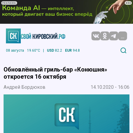
РЕКЛАМА
...
08 августа
19.60°C
|
USD
82.2
EUR
94.8
Обновлённый гриль-бар «Конюшня»
откроется 16 октября
Андрей Бордюков
14.10.2020 - 16:06