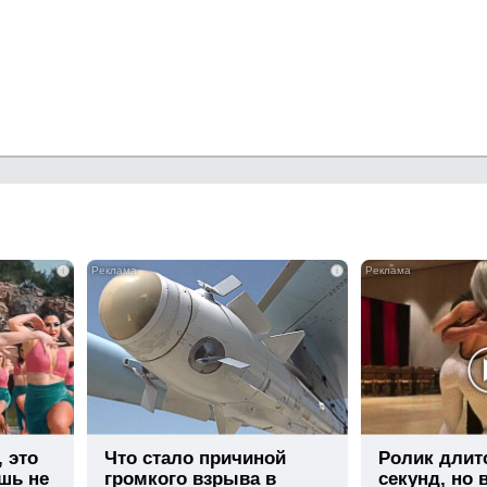
i
i
, это
Что стало причиной
Ролик длит
шь не
громкого взрыва в
секунд, но 