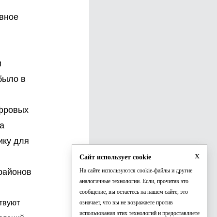
ивное
и
было в
ифровых
а
ику для
x
Сайт использует cookie
 районов
На сайте используются cookie-файлы и другие
аналогичные технологии. Если, прочитав это
сообщение, вы остаетесь на нашем сайте, это
ствуют
означает, что вы не возражаете против
использования этих технологий и предоставляете