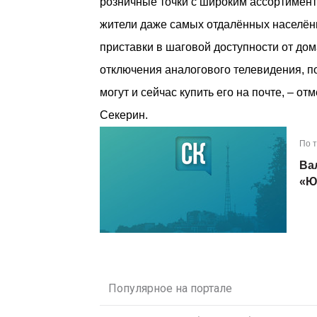
розничные точки с широким ассортимент
жители даже самых отдалённых населён
приставки в шаговой доступности от до
отключения аналогового телевидения, по
могут и сейчас купить его на почте, – 
Секерин.
По 
Ва
«Ю
Популярное на портале