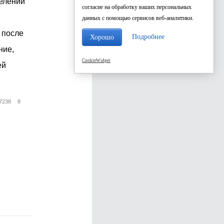
делений
согласие на обработку ваших персональных
данных с помощью сервисов веб-аналитики.
 после
Подробнее
Хорошо
ние,
CookieWidget
ей
7238
8