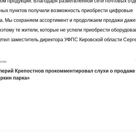
ом продукции. Благодаря разветвлённой сети почтовых от
ных пунктов получили возможность приобрести цифровые
ма. Мы сохраняем ассортимент и продолжаем продажи даже
этому те жители, которые не успели приобрести оборудова
отметил заместитель директора УФПС Кировской области Серг
теме
лерий Крепостнов прокомментировал слухи о продаже
ркин парка»