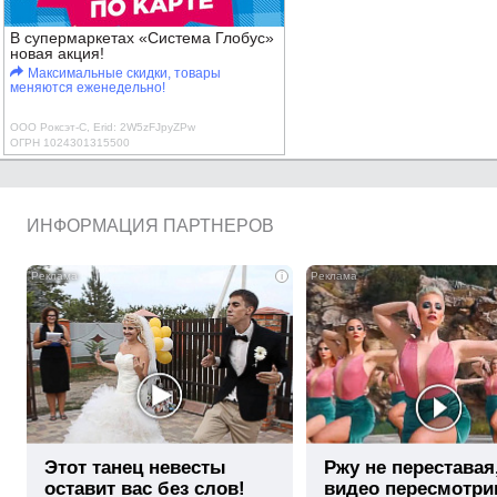
В супермаркетах «Система Глобус»
новая акция!
Максимальные скидки, товары
меняются еженедельно!
ООО Роксэт-С, Erid: 2W5zFJpyZPw
ОГРН 1024301315500
ИНФОРМАЦИЯ ПАРТНЕРОВ
i
Этот танец невесты
Ржу не переставая
оставит вас без слов!
видео пересмотри