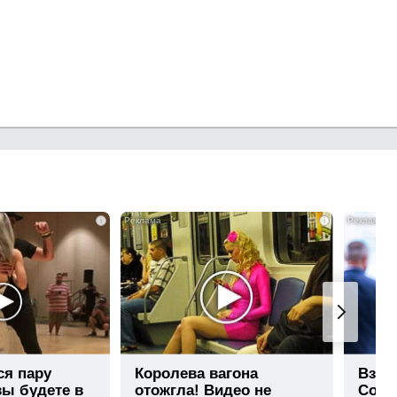
i
i
ся пару
Королева вагона
Взло
вы будете в
отожгла! Видео не
Собча