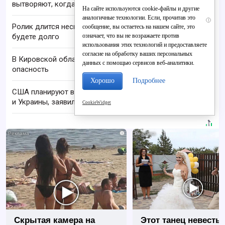
вытворяют, когда их не видят...
На сайте используются cookie-файлы и другие
аналогичные технологии. Если, прочитав это
i
Ролик длится несколько секунд, а смеяться вы
сообщение, вы остаетесь на нашем сайте, это
означает, что вы не возражаете против
будете долго
использования этих технологий и предоставляете
согласие на обработку ваших персональных
В Кировской области отменили ракетную
данных с помощью сервисов веб-аналитики.
опасность
Хорошо
Подробнее
США планируют возобновить переговоры России
и Украины, заявил Рубио
CookieWidget
i
Скрытая камера на
Этот танец невесты