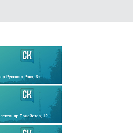
ор Русского Рока,
6+
лександр Панайотов,
12+