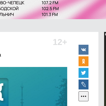
12+
а