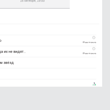
16 октября, 19:00
i
о
i
 их не видят...
ем звёзд