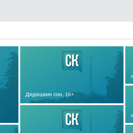
Х
Дядюшкин сон,
16+
А