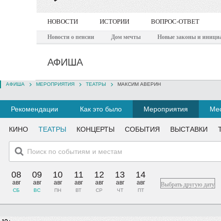
НОВОСТИ
ИСТОРИИ
ВОПРОС-ОТВЕТ
Новости о пенсии
Дом мечты
Новые законы и иници
АФИША
АФИША
МЕРОПРИЯТИЯ
ТЕАТРЫ
МАКСИМ АВЕРИН
Рекомендации
Как это было
Мероприятия
Мес
КИНО
ТЕАТРЫ
КОНЦЕРТЫ
СОБЫТИЯ
ВЫСТАВКИ
08
09
10
11
12
13
14
авг
авг
авг
авг
авг
авг
авг
Выбрать другую дату
СБ
ВС
ПН
ВТ
СР
ЧТ
ПТ