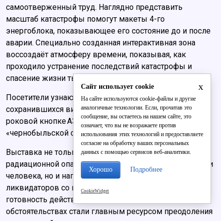
самоотверженный труд. Наглядно представить
масштаб катастрофы помогут макеты 4-го
энергоблока, показывающее его состояние до и после
аварии. Специально созданная интерактивная зона
воссоздаёт атмосферу времени, показывая, как
проходило устранение последствий катастрофы и
спасение жизни тысяч людей.
x
Сайт использует cookie
Посетители узнают и необычные факты – о
На сайте используются cookie-файлы и другие
аналогичные технологии. Если, прочитав это
сохранившихся витражах Чернобыльской АЭС, о
сообщение, вы остаетесь на нашем сайте, это
роковой кнопке АЗ‑5, о загадочном дереве,
означает, что вы не возражаете против
«чернобыльской сосне».
использования этих технологий и предоставляете
согласие на обработку ваших персональных
Выставка не только формирует представление о
данных с помощью сервисов веб-аналитики.
радиационной опасности, роли науки и техники в жизни
Хорошо
Подробнее
человека, но и наглядно демонстрирует, что единство
ликвидаторов со всей страны, их стойкость и
CookieWidget
готовность действовать в экстремальных
обстоятельствах стали главным ресурсом преодоления