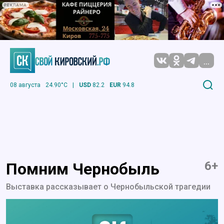
РЕКЛАМА
...
08 августа
24.90°C
|
USD
82.2
EUR
94.8
6+
Помним Чернобыль
Выставка рассказывает о Чернобыльской трагедии