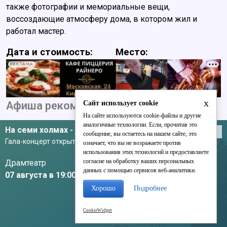
также фотографии и мемориальные вещи,
воссоздающие атмосферу дома, в котором жил и
работал мастер.
Дата и стоимость:
Место:
РЕКЛАМА
x
Сайт использует cookie
Афиша рекомендует
На сайте используются cookie-файлы и другие
аналогичные технологии. Если, прочитав это
На семи холмах - 2026,
12+
Концерты
События
сообщение, вы остаетесь на нашем сайте, это
Гала-концерт открытия фестиваля
означает, что вы не возражаете против
использования этих технологий и предоставляете
согласие на обработку ваших персональных
Драмтеатр
данных с помощью сервисов веб-аналитики.
07 августа в 19:00
Хорошо
Подробнее
CookieWidget