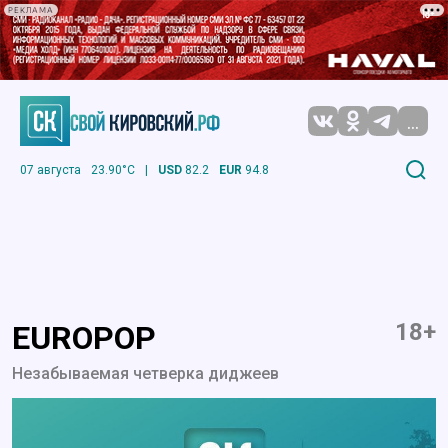
РЕКЛАМА
...
07 августа
23.90°C
|
USD
82.2
EUR
94.8
18+
EUROPOP
Незабываемая четверка диджеев