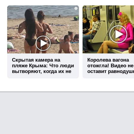
i
Скрытая камера на
Королева вагона
пляже Крыма: Что люди
отожгла! Видео не
вытворяют, когда их не
оставит равноду
видят...