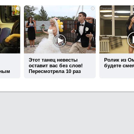
i
i
Этот танец невесты
Ролик из О
оставит вас без слов!
будете сме
шным
Пересмотрела 10 раз