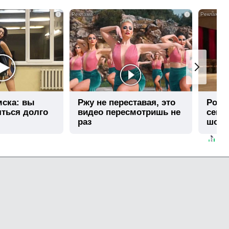
i
i
мска: вы
Ржу не переставая, это
Роли
яться долго
видео пересмотришь не
секу
раз
шоке