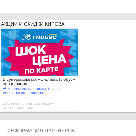
АКЦИИ И СКИДКИ КИРОВА
В супермаркетах «Система Глобус»
новая акция!
Максимальные скидки, товары
меняются еженедельно!
ООО Роксэт-С, Erid: 2W5zFJpyZPw
ОГРН 1024301315500
ИНФОРМАЦИЯ ПАРТНЕРОВ