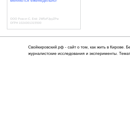
меняются еженедельно!
ООО Роксэт-С, Erid: 2W5zFJpyZPw
ОГРН 1024301315500
Свойкировский.рф - сайт о том, как жить в Кирове.
журналистские исследования и эксперименты. Темат