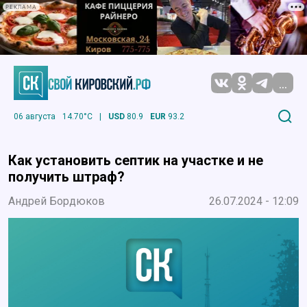
РЕКЛАМА
...
06 августа
14.70°C
|
USD
80.9
EUR
93.2
Как установить септик на участке и не
получить штраф?
Андрей Бордюков
26.07.2024 - 12:09