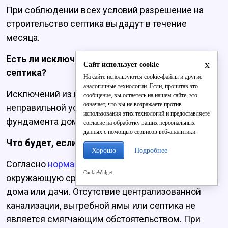
При соблюдении всех условий разрешение на
строительство септика выдадут в течение
месяца.
Есть ли исключения из правил по обустройству
x
Сайт использует cookie
септика?
На сайте используются cookie-файлы и другие
аналогичные технологии. Если, прочитав это
Исключений из правил нет. Однако в случае
сообщение, вы остаетесь на нашем сайте, это
означает, что вы не возражаете против
неправильной установки есть риски размыва
использования этих технологий и предоставляете
фундамента дома, загрязнение воды, грунта.
согласие на обработку ваших персональных
данных с помощью сервисов веб-аналитики.
Что будет, если не устанавливать септик?
Хорошо
Подробнее
Согласно
нормам
СанПиН, запрещено загрязнять
CookieWidget
окружающую среду на территории загородного
дома или дачи. Отсутствие централизованной
канализации, выгребной ямы или септика не
является смягчающим обстоятельством. При