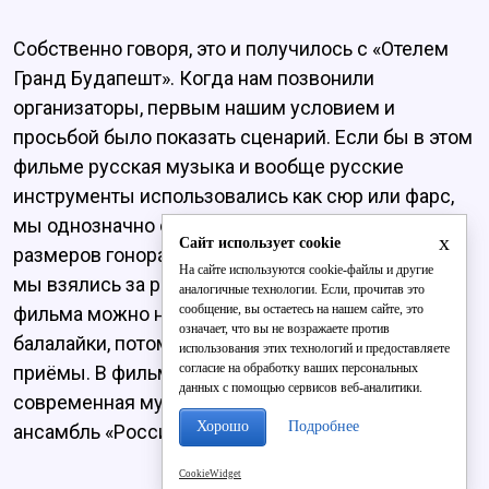
Собственно говоря, это и получилось с «Отелем
Гранд Будапешт». Когда нам позвонили
организаторы, первым нашим условием и
просьбой было показать сценарий. Если бы в этом
фильме русская музыка и вообще русские
инструменты использовались как сюр или фарс,
мы однозначно отказались бы, независимо от
x
Сайт использует cookie
размеров гонорара. Но такого не было, поэтому
На сайте используются cookie-файлы и другие
мы взялись за работу. Во время просмотра
аналогичные технологии. Если, прочитав это
сообщение, вы остаетесь на нашем сайте, это
фильма можно не понять, что там играют
означает, что вы не возражаете против
балалайки, потому что использовались новые
использования этих технологий и предоставляете
согласие на обработку ваших персональных
приёмы. В фильме звучит достаточно
данных с помощью сервисов веб-аналитики.
современная музыка, даже не скажешь, что там
Хорошо
Подробнее
ансамбль «Россия» за кадром (смеётся).
CookieWidget