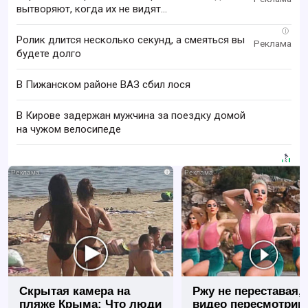
вытворяют, когда их не видят...
i
Ролик длится несколько секунд, а смеяться вы
будете долго
В Пижанском районе ВАЗ сбил лося
В Кирове задержан мужчина за поездку домой
на чужом велосипеде
i
Скрытая камера на
Ржу не переставая, 
пляже Крыма: Что люди
видео пересмотриш