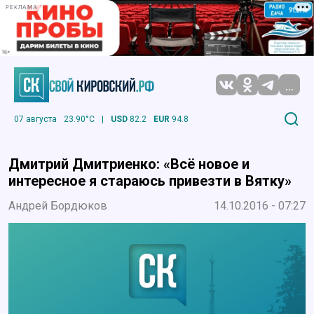
РЕКЛАМА
...
07 августа
23.90°C
|
USD
82.2
EUR
94.8
Дмитрий Дмитриенко: «Всё новое и
интересное я стараюсь привезти в Вятку»
Андрей Бордюков
14.10.2016 - 07:27