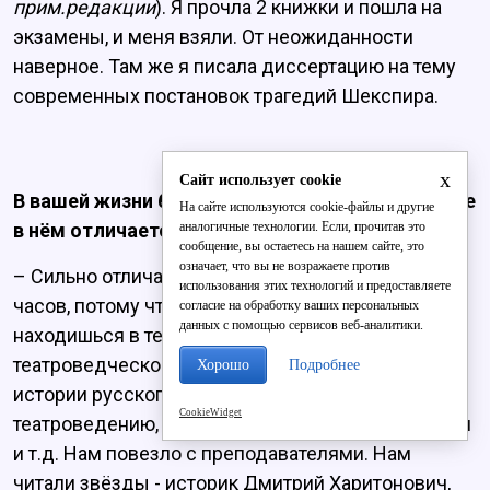
прим.редакции
). Я прочла 2 книжки и пошла на
экзамены, и меня взяли. От неожиданности
наверное. Там же я писала диссертацию на тему
современных постановок трагедий Шекспира.
x
Сайт использует cookie
В вашей жизни был ГИТИС. Насколько обучение
На сайте используются cookie-файлы и другие
аналогичные технологии. Если, прочитав это
в нём отличается от наших ВУЗов?
сообщение, вы остаетесь на нашем сайте, это
означает, что вы не возражаете против
– Сильно отличается. Лекции начинаются в 11
использования этих технологий и предоставляете
часов, потому что каждый вечер с 19 до 22 ты
согласие на обработку ваших персональных
данных с помощью сервисов веб-аналитики.
находишься в театре, это твоя профессия. На
театроведческом факультете читаются лекции по
Хорошо
Подробнее
истории русского и зарубежного театра,
CookieWidget
театроведению, английскому, литературе, истории
и т.д. Нам повезло с преподавателями. Нам
читали звёзды - историк Дмитрий Харитонович,