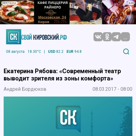
РЕКЛАМА
...
08 августа
18.30°C
|
USD
82.2
EUR
94.8
Екатерина Рябова: «Современный театр
выводит зрителя из зоны комфорта»
Андрей Бордюков
08.03.2017 - 08:00