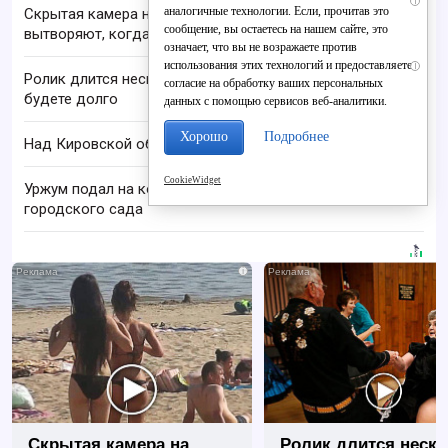
i
аналогичные технологии. Если, прочитав это
Скрытая камера на пляже Крыма: Что люди
сообщение, вы остаетесь на нашем сайте, это
вытворяют, когда их не видят...
означает, что вы не возражаете против
использования этих технологий и предоставляете
i
Ролик длится несколько секунд, а смеяться вы
согласие на обработку ваших персональных
будете долго
данных с помощью сервисов веб-аналитики.
Хорошо
Подробнее
Над Кировской областью сбили БПЛА
CookieWidget
Уржум подал на конкурс проект обновления
городского сада
i
Скрытая камера на
Ролик длится неск