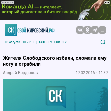
РЕКЛАМА
...
06 августа
18.70°C
|
USD
80.9
EUR
93.2
Жителя Слободского избили, сломали ему
ногу и ограбили
Андрей Бордюков
17.02.2016 - 11:37