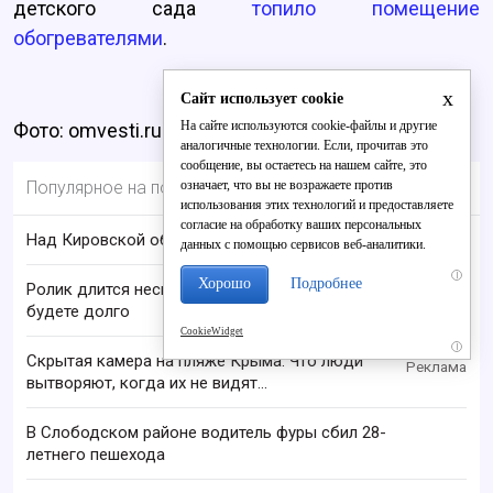
детского сада
топило помещение
обогревателями
.
x
Сайт использует cookie
На сайте используются cookie-файлы и другие
Фото: omvesti.ru
аналогичные технологии. Если, прочитав это
сообщение, вы остаетесь на нашем сайте, это
означает, что вы не возражаете против
Популярное на портале
использования этих технологий и предоставляете
согласие на обработку ваших персональных
Над Кировской областью сбили БПЛА
данных с помощью сервисов веб-аналитики.
i
Хорошо
Подробнее
Ролик длится несколько секунд, а смеяться вы
будете долго
CookieWidget
i
Скрытая камера на пляже Крыма: Что люди
вытворяют, когда их не видят...
В Слободском районе водитель фуры сбил 28-
летнего пешехода