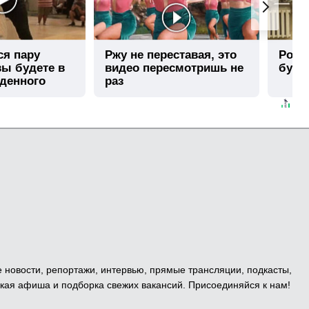
ся пару
Ржу не переставая, это
Роли
вы будете в
видео пересмотришь не
буде
иденного
раз
е новости, репортажи, интервью, прямые трансляции, подкасты,
кая афиша и подборка свежих вакансий. Присоединяйся к нам!