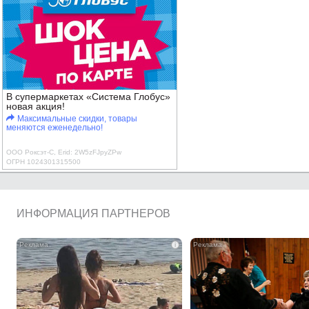
В супермаркетах «Система Глобус»
новая акция!
Максимальные скидки, товары
меняются еженедельно!
ООО Роксэт-С, Erid: 2W5zFJpyZPw
ОГРН 1024301315500
ИНФОРМАЦИЯ ПАРТНЕРОВ
i