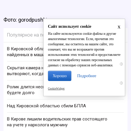
Фото: gorodpushkin.ru
x
Сайт использует cookie
На сайте используются cookie-файлы и другие
Популярное на портале
аналогичные технологии. Если, прочитав это
сообщение, вы остаетесь на нашем сайте, это
В Кировской области проверяют гибель супругов,
означает, что вы не возражаете против
найденных в машине в Вятке
использования этих технологий и предоставляете
согласие на обработку ваших персональных
i
данных с помощью сервисов веб-аналитики.
Скрытая камера на пляже Крыма: Что люди
вытворяют, когда их не видят...
Хорошо
Подробнее
i
Ролик длится несколько секунд, а смеяться вы
CookieWidget
будете долго
Над Кировской областью сбили БПЛА
В Кирове лишили водительских прав состоящего
на учете у нарколога мужчину