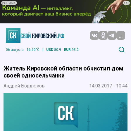
РЕКЛАМА
...
06 августа
16.60°C
|
USD
80.9
EUR
93.2
Житель Кировской области обчистил дом
своей односельчанки
Андрей Бордюков
14.03.2017 - 10:44