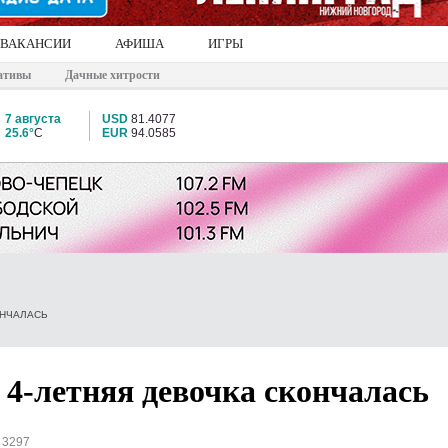
ВАКАНСИИ
АФИША
ИГРЫ
ативы
Дачные хитрости
7 августа
USD
81.4077
25.6°
C
EUR
94.0585
ОНЧАЛАСЬ
4-летняя девочка скончалась
 3297