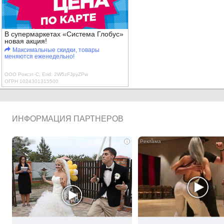
В супермаркетах «Система Глобус»
новая акция!
Максимальные скидки, товары
меняются еженедельно!
ООО Роксэт-С, Erid: 2W5zFJpyZPw
ОГРН 1024301315500
ИНФОРМАЦИЯ ПАРТНЕРОВ
i