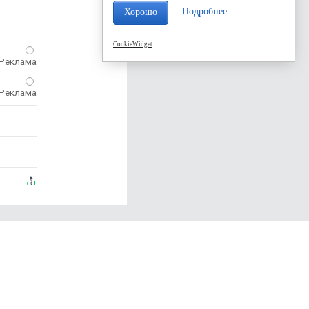
Подробнее
Хорошо
CookieWidget
i
i