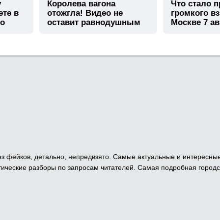
у
Королева вагона
Что стало 
ете в
отожгла! Видео не
громкого в
го
оставит равнодушным
Москве 7 ав
 Без фейков, детально, непредвзято. Самые актуальные и интересны
ические разборы по запросам читателей. Самая подробная городс