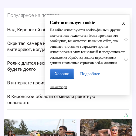
Популярное на портале
x
Сайт использует cookie
Над Кировской областью сбили БПЛА
На сайте используются cookie-файлы и другие
аналогичные технологии. Если, прочитав это
i
сообщение, вы остаетесь на нашем сайте, это
Скрытая камера на пляже Крыма: Что люди
означает, что вы не возражаете против
вытворяют, когда их не видят...
использования этих технологий и предоставляете
согласие на обработку ваших персональных
i
Ролик длится несколько секунд, а смеяться вы
данных с помощью сервисов веб-аналитики.
будете долго
Хорошо
Подробнее
В интернете произошёл масштабный сбой
CookieWidget
В Кировской области отменили ракетную
опасность
i