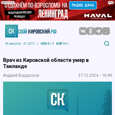
РЕКЛАМА
...
06 августа
21.20°C
|
USD
81.4
EUR
94.1
Врач из Кировской области умер в
Таиланде
Андрей Бордюков
27.12.2024 - 16:49