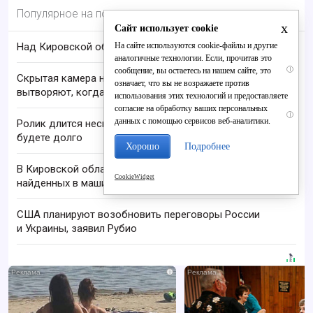
Популярное на портале
x
Сайт использует cookie
На сайте используются cookie-файлы и другие
Над Кировской областью сбили БПЛА
аналогичные технологии. Если, прочитав это
i
сообщение, вы остаетесь на нашем сайте, это
Скрытая камера на пляже Крыма: Что люди
означает, что вы не возражаете против
вытворяют, когда их не видят...
использования этих технологий и предоставляете
согласие на обработку ваших персональных
i
данных с помощью сервисов веб-аналитики.
Ролик длится несколько секунд, а смеяться вы
будете долго
Хорошо
Подробнее
В Кировской области проверяют гибель супругов,
CookieWidget
найденных в машине в Вятке
США планируют возобновить переговоры России
и Украины, заявил Рубио
i