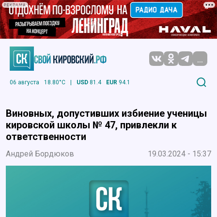
РЕКЛАМА
...
06 августа
18.80°C
|
USD
81.4
EUR
94.1
Виновных, допустивших избиение ученицы
кировской школы № 47, привлекли к
ответственности
Андрей Бордюков
19.03.2024 - 15:37