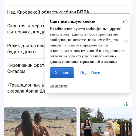
Над Кировской областью сбили БПЛА
x
Сайт использует cookie
i
Скрытая камера на пляже Крыма: Что люди
На сайте используются cookie-файлы и другие
вытворяют, когда их не видят...
аналогичные технологии. Если, прочитав это
сообщение, вы остаетесь на нашем сайте, это
i
Ролик длится несколько секунд, а смеяться вы
означает, что вы не возражаете против
использования этих технологий и предоставляете
будете долго
согласие на обработку ваших персональных
данных с помощью сервисов веб-аналитики.
Кировчанин сфотографировался со Стивеном
Сигалом
Хорошо
Подробнее
«Традиционные ценности - это наша ДНК»: что
CookieWidget
сказала Арина Шарапова в Кирове
i