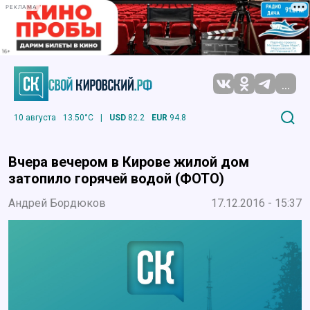
РЕКЛАМА
...
10 августа
13.50°C
|
USD
82.2
EUR
94.8
Вчера вечером в Кирове жилой дом
затопило горячей водой (ФОТО)
Андрей Бордюков
17.12.2016 - 15:37