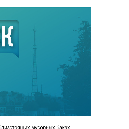
близстоящих мусорных баках.