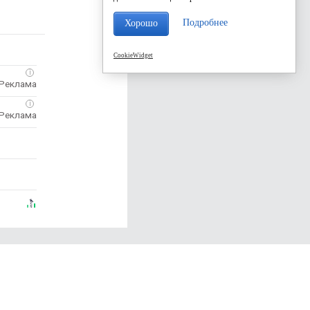
Подробнее
Хорошо
CookieWidget
i
i