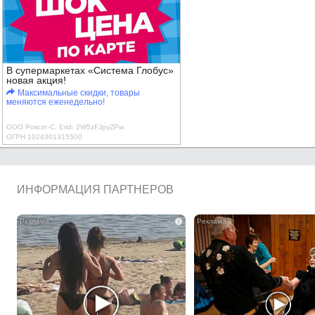
В супермаркетах «Система Глобус»
новая акция!
Максимальные скидки, товары
меняются еженедельно!
ООО Роксэт-С, Erid: 2W5zFJpyZPw
ОГРН 1024301315500
ИНФОРМАЦИЯ ПАРТНЕРОВ
i