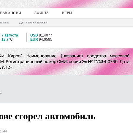
ВАКАНСИИ
АФИША
ИГРЫ
ативы
Дачные хитрости
7 августа
USD
81.4077
18.7°
C
EUR
94.0585
Ь
ове сгорел автомобиль
2144