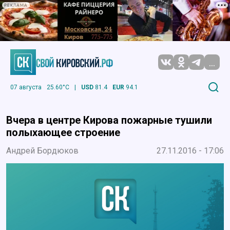
РЕКЛАМА
...
07 августа
25.60°C
|
USD
81.4
EUR
94.1
Вчера в центре Кирова пожарные тушили
полыхающее строение
Андрей Бордюков
27.11.2016 - 17:06