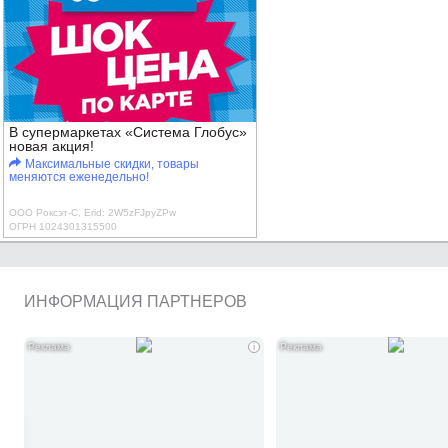
В супермаркетах «Система Глобус»
новая акция!
Максимальные скидки, товары
меняются еженедельно!
ООО Роксэт-С, Erid: 2W5zFJpyZPw
ОГРН 1024301315500
ИНФОРМАЦИЯ ПАРТНЕРОВ
i