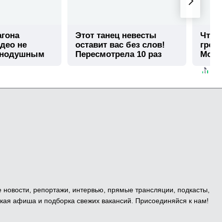
агона
Этот танец невесты
Что 
део не
оставит вас без слов!
гром
внодушным
Пересмотрела 10 раз
Моск
е новости, репортажи, интервью, прямые трансляции, подкасты,
кая афиша и подборка свежих вакансий. Присоединяйся к нам!