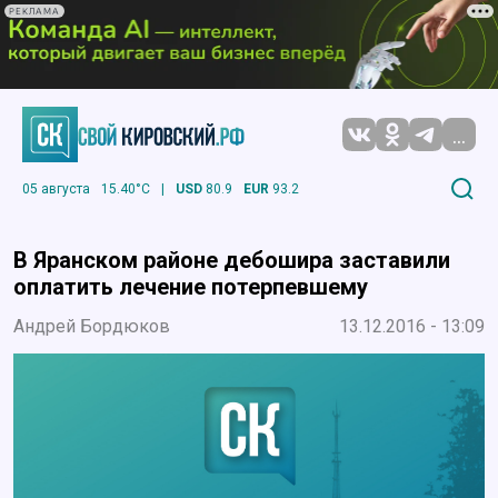
РЕКЛАМА
...
05 августа
15.40°C
|
USD
80.9
EUR
93.2
В Яранском районе дебошира заставили
оплатить лечение потерпевшему
Андрей Бордюков
13.12.2016 - 13:09