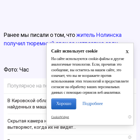
Ранее мы писали о том, что
житель Нолинска
получил тюремный срок за нетрезвую езду.
x
Сайт использует cookie
На сайте используются cookie-файлы и другие
аналогичные технологии. Если, прочитав это
Фото: Час
сообщение, вы остаетесь на нашем сайте, это
означает, что вы не возражаете против
использования этих технологий и предоставляете
Популярное на портале
согласие на обработку ваших персональных
данных с помощью сервисов веб-аналитики.
В Кировской области проверяют гибель супругов,
Хорошо
Подробнее
найденных в машине в Вятке
i
CookieWidget
Скрытая камера на пляже Крыма: Что люди
вытворяют, когда их не видят...
i