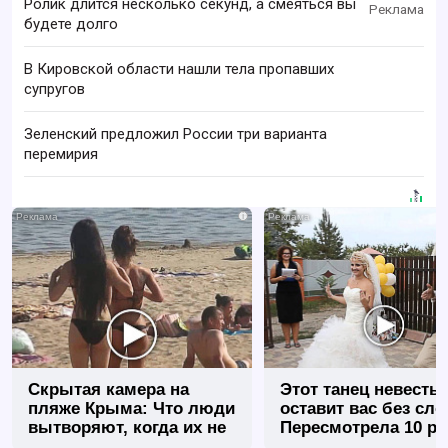
Ролик длится несколько секунд, а смеяться вы
будете долго
В Кировской области нашли тела пропавших
супругов
Зеленский предложил России три варианта
перемирия
i
Скрытая камера на
Этот танец невесты
пляже Крыма: Что люди
оставит вас без сло
вытворяют, когда их не
Пересмотрела 10 ра
видят...