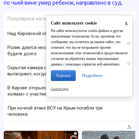
по чьей вине умер ребенок, направлено в суд
.
Популярное на портале
x
Сайт использует cookie
На сайте используются cookie-файлы и другие
Над Кировской областью сбили БПЛА
аналогичные технологии. Если, прочитав это
сообщение, вы остаетесь на нашем сайте, это
i
Ролик длится несколько секунд, а смеяться вы
означает, что вы не возражаете против
использования этих технологий и предоставляете
будете долго
согласие на обработку ваших персональных
i
данных с помощью сервисов веб-аналитики.
Скрытая камера на пляже Крыма: Что люди
вытворяют, когда их не видят...
Хорошо
Подробнее
В Кирове открылся V фестиваль «На семи
CookieWidget
холмах» с участием звёзд
При ночной атаке ВСУ на Крым погибли три
человека
i