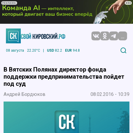
РЕКЛАМА
...
08 августа
22.20°C
|
USD
82.2
EUR
94.8
В Вятских Полянах директор фонда
поддержки предпринимательства пойдет
под суд
Андрей Бордюков
08.02.2016 - 10:39