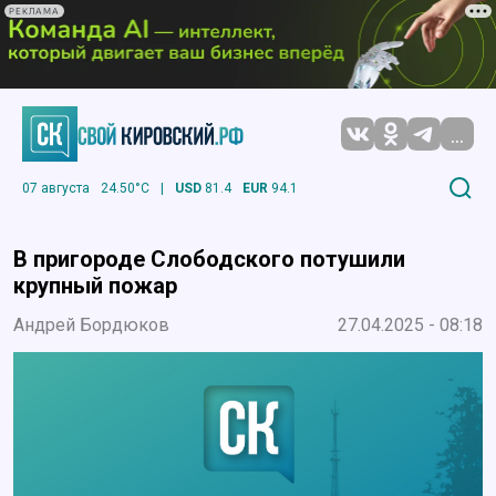
РЕКЛАМА
...
07 августа
24.50°C
|
USD
81.4
EUR
94.1
В пригороде Слободского потушили
крупный пожар
Андрей Бордюков
27.04.2025 - 08:18