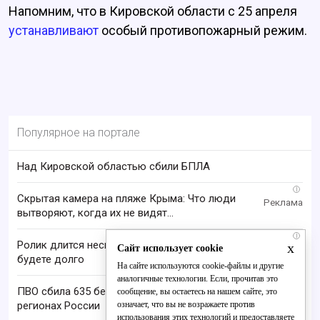
Напомним, что в Кировской области с 25 апреля
устанавливают
особый противопожарный режим.
Популярное на портале
Над Кировской областью сбили БПЛА
i
Скрытая камера на пляже Крыма: Что люди
вытворяют, когда их не видят...
i
Ролик длится несколько секунд, а смеяться вы
x
Сайт использует cookie
будете долго
На сайте используются cookie-файлы и другие
аналогичные технологии. Если, прочитав это
ПВО сбила 635 беспилотников ВСУ за ночь в 15
сообщение, вы остаетесь на нашем сайте, это
означает, что вы не возражаете против
регионах России
использования этих технологий и предоставляете