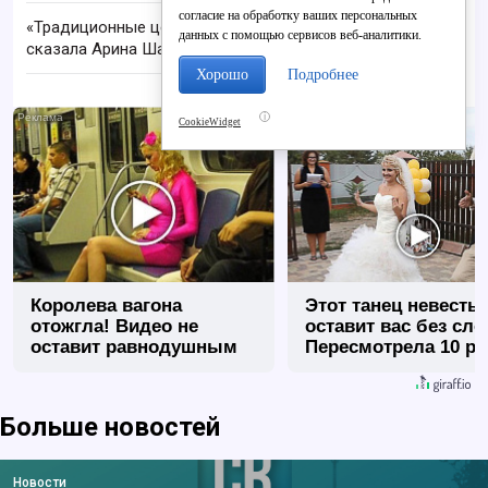
согласие на обработку ваших персональных
«Традиционные ценности - это наша ДНК»: что
данных с помощью сервисов веб-аналитики.
сказала Арина Шарапова в Кирове
Хорошо
Подробнее
i
CookieWidget
Королева вагона
Этот танец невесты
отожгла! Видео не
оставит вас без сло
оставит равнодушным
Пересмотрела 10 ра
Больше новостей
Новости