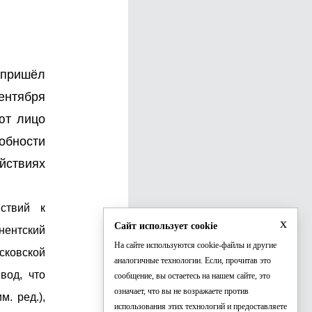
 пришёл
сентября
ют лицо
обности
йствиях
йствий к
x
Сайт использует cookie
нентский
На сайте используются cookie-файлы и другие
сковской
аналогичные технологии. Если, прочитав это
вод, что
сообщение, вы остаетесь на нашем сайте, это
означает, что вы не возражаете против
. ред.),
использования этих технологий и предоставляете