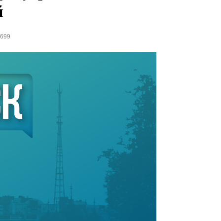
й
1699