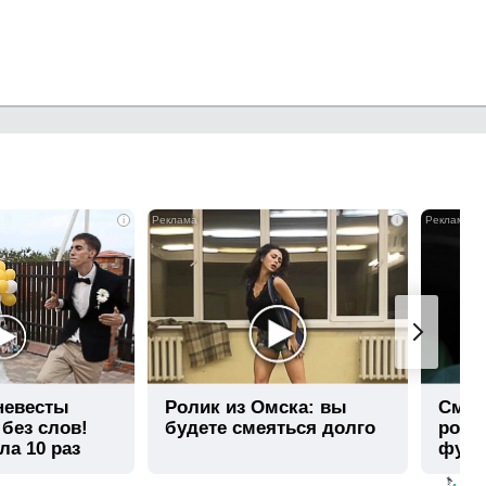
i
i
 невесты
Ролик из Омска: вы
Смол
 без слов!
будете смеяться долго
росс
ла 10 раз
футб
стра