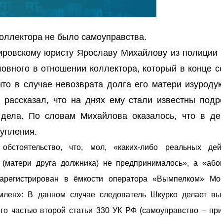
коллектора не было самоуправства.
кировскому юристу Ярославу Михайлову из полиции
ловного в отношении коллектора, который в конце 
что в случае невозврата долга его матери изуроду
т рассказал, что на днях ему стали известны подр
 дела. По словам Михайлова оказалось, что в де
тупления.
бстоятельство, что, мол, «каких-либо реальных де
(матери друга должника) не предпринималось», а «або
 зарегистрирован в ёмкости оператора «Вымпелком» Мо
млен»: В данном случае следователь Шкурко делает вы
о частью второй статьи 330 УК РФ (самоуправство – прим