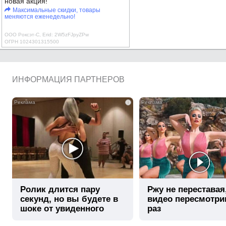
новая акция!
Максимальные скидки, товары
меняются еженедельно!
ООО Роксэт-С, Erid: 2W5zFJpyZPw
ОГРН 1024301315500
ИНФОРМАЦИЯ ПАРТНЕРОВ
i
Ролик длится пару
Ржу не переставая
секунд, но вы будете в
видео пересмотри
шоке от увиденного
раз