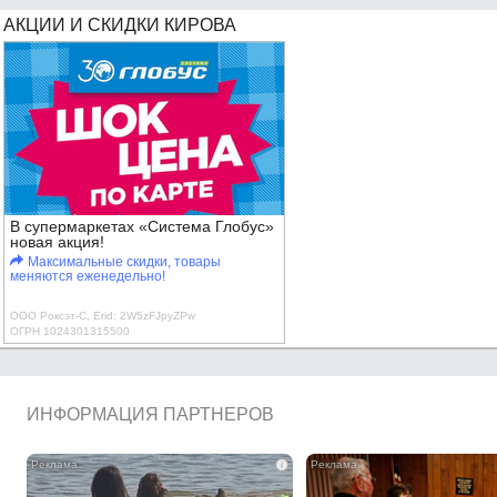
АКЦИИ И СКИДКИ КИРОВА
В супермаркетах «Система Глобус»
новая акция!
Максимальные скидки, товары
меняются еженедельно!
ООО Роксэт-С, Erid: 2W5zFJpyZPw
ОГРН 1024301315500
ИНФОРМАЦИЯ ПАРТНЕРОВ
i