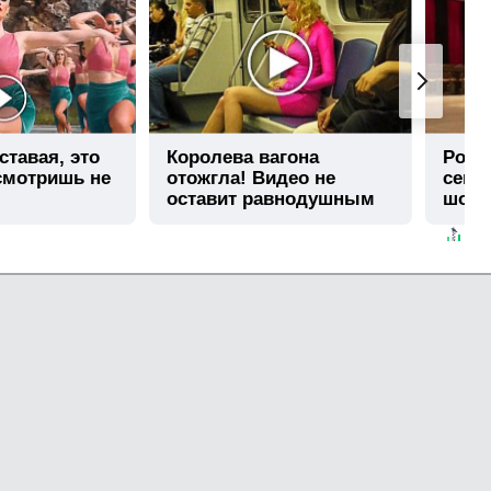
ставая, это
Королева вагона
Роли
смотришь не
отожгла! Видео не
секу
оставит равнодушным
шоке