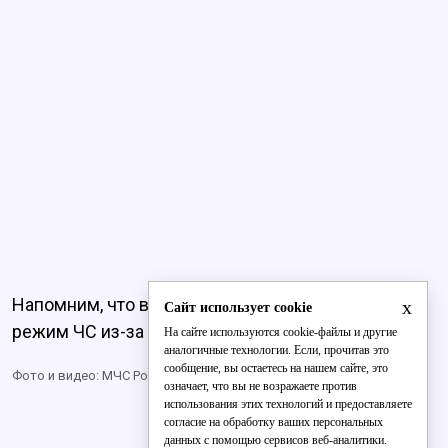
Напомним, что в одном районе Хабаровска
ввели
x
Сайт использует cookie
режим ЧС из-за повышенной радиации.
На сайте используются cookie-файлы и другие
аналогичные технологии. Если, прочитав это
сообщение, вы остаетесь на нашем сайте, это
Фото и видео: МЧС России
означает, что вы не возражаете против
использования этих технологий и предоставляете
согласие на обработку ваших персональных
данных с помощью сервисов веб-аналитики.