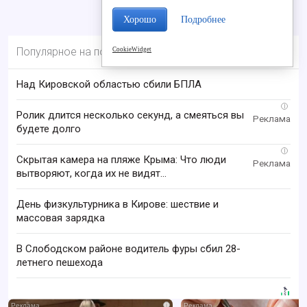
Хорошо
Подробнее
Популярное на портале
CookieWidget
Над Кировской областью сбили БПЛА
i
Ролик длится несколько секунд, а смеяться вы
будете долго
i
Скрытая камера на пляже Крыма: Что люди
вытворяют, когда их не видят...
День физкультурника в Кирове: шествие и
массовая зарядка
В Слободском районе водитель фуры сбил 28-
летнего пешехода
i