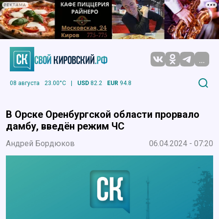
РЕКЛАМА
...
08 августа
23.00°C
|
USD
82.2
EUR
94.8
В Орске Оренбургской области прорвало
дамбу, введён режим ЧС
Андрей Бордюков
06.04.2024 - 07:20