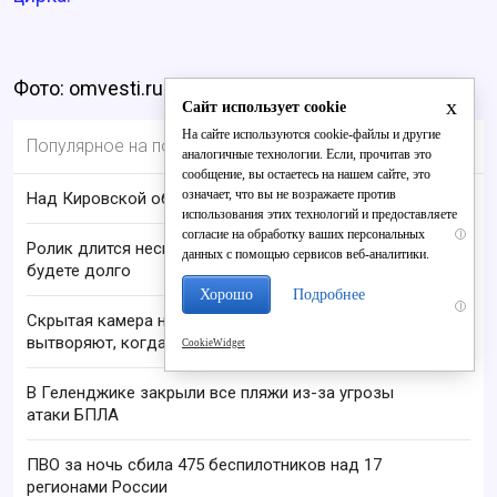
Фото: omvesti.ru
x
Сайт использует cookie
На сайте используются cookie-файлы и другие
Популярное на портале
аналогичные технологии. Если, прочитав это
сообщение, вы остаетесь на нашем сайте, это
означает, что вы не возражаете против
Над Кировской областью сбили БПЛА
использования этих технологий и предоставляете
согласие на обработку ваших персональных
i
Ролик длится несколько секунд, а смеяться вы
данных с помощью сервисов веб-аналитики.
будете долго
Хорошо
Подробнее
i
Скрытая камера на пляже Крыма: Что люди
вытворяют, когда их не видят...
CookieWidget
В Геленджике закрыли все пляжи из-за угрозы
атаки БПЛА
ПВО за ночь сбила 475 беспилотников над 17
регионами России