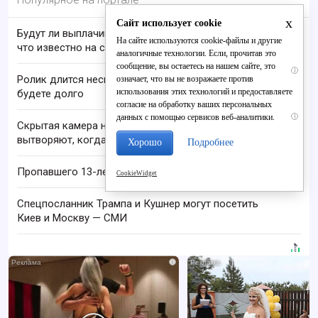
x
Сайт использует cookie
Будут ли выплачивать 13-ю пенсию в 2026 году:
На сайте используются cookie-файлы и другие
что известно на сегодня
аналогичные технологии. Если, прочитав это
сообщение, вы остаетесь на нашем сайте, это
i
Ролик длится несколько секунд, а смеяться вы
означает, что вы не возражаете против
использования этих технологий и предоставляете
будете долго
согласие на обработку ваших персональных
данных с помощью сервисов веб-аналитики.
i
Скрытая камера на пляже Крыма: Что люди
вытворяют, когда их не видят...
Хорошо
Подробнее
Пропавшего 13-летнего подростка ищут в Кирове
CookieWidget
Спецпосланник Трампа и Кушнер могут посетить
Киев и Москву — СМИ
i