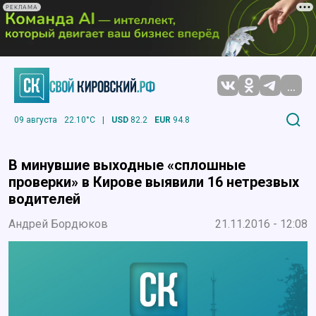
РЕКЛАМА
...
09 августа
22.10°C
|
USD
82.2
EUR
94.8
В минувшие выходные «сплошные
проверки» в Кирове выявили 16 нетрезвых
водителей
Андрей Бордюков
21.11.2016 - 12:08