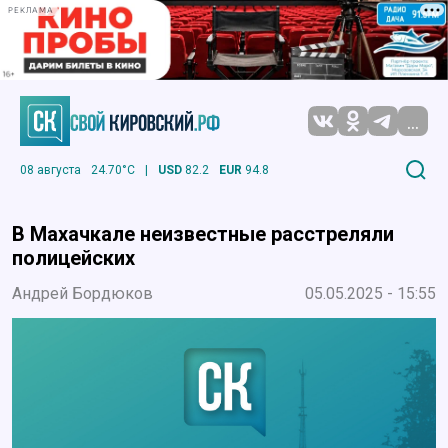
РЕКЛАМА
...
08 августа
24.70°C
|
USD
82.2
EUR
94.8
В Махачкале неизвестные расстреляли
полицейских
Андрей Бордюков
05.05.2025 - 15:55