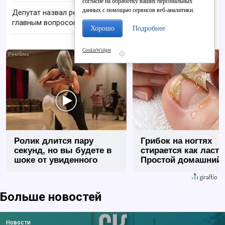
согласие на обработку ваших персональных
данных с помощью сервисов веб-аналитики.
Депутат назвал ремонт дороги Оричи - Коршик
главным вопросом жителей
Хорошо
Подробнее
CookieWidget
i
Ролик длится пару
Грибок на ногтях
секунд, но вы будете в
стирается как ласт
шоке от увиденного
Простой домашний
метод
Больше новостей
Новости