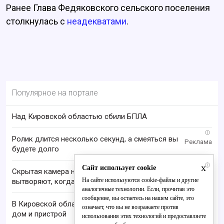
Ранее Глава Федяковского сельского поселения
столкнулась с
неадекватами
.
Популярное на портале
Над Кировской областью сбили БПЛА
i
Ролик длится несколько секунд, а смеяться вы
будете долго
x
i
Сайт использует cookie
Скрытая камера на пляже Крыма: Что люди
На сайте используются cookie-файлы и другие
вытворяют, когда их не видят...
аналогичные технологии. Если, прочитав это
сообщение, вы остаетесь на нашем сайте, это
В Кировской области при пожаре в садах сгорел
означает, что вы не возражаете против
дом и пристрой
использования этих технологий и предоставляете