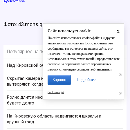
Фото: 43.mchs.gov.ru
x
Сайт использует cookie
На сайте используются cookie-файлы и другие
аналогичные технологии. Если, прочитав это
сообщение, вы остаетесь на нашем сайте, это
Популярное на портале
означает, что вы не возражаете против
использования этих технологий и предоставляете
согласие на обработку ваших персональных
Над Кировской областью сбили БПЛА
данных с помощью сервисов веб-аналитики.
i
Скрытая камера на пляже Крыма: Что люди
Хорошо
Подробнее
вытворяют, когда их не видят...
CookieWidget
i
Ролик длится несколько секунд, а смеяться вы
будете долго
На Кировскую область надвигаются шквалы и
крупный град