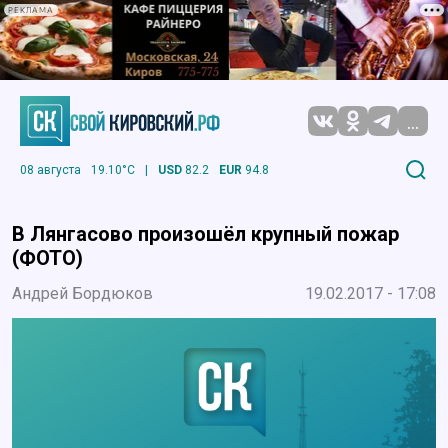
РЕКЛАМА
...
08 августа
19.10°C
|
USD
82.2
EUR
94.8
В Лянгасово произошёл крупный пожар
(ФОТО)
Андрей Бордюков
19.02.2017 - 17:08